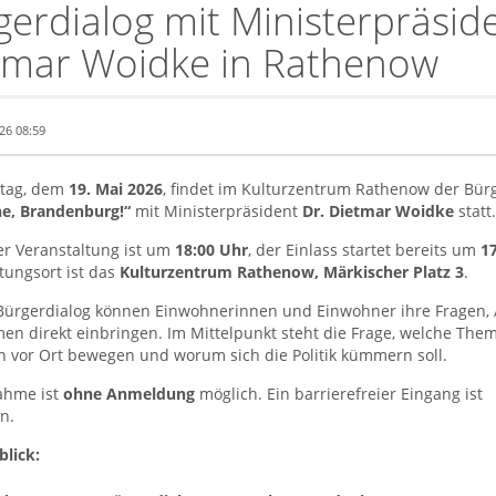
gerdialog mit Ministerpräsid
tmar Woidke in Rathenow
26 08:59
tag, dem
19. Mai 2026
, findet im Kulturzentrum Rathenow der Bür
he, Brandenburg!“
mit Ministerpräsident
Dr. Dietmar Woidke
statt.
er Veranstaltung ist um
18:00 Uhr
, der Einlass startet bereits um
1
tungsort ist das
Kulturzentrum Rathenow, Märkischer Platz 3
.
Bürgerdialog können Einwohnerinnen und Einwohner ihre Fragen, 
n direkt einbringen. Im Mittelpunkt steht die Frage, welche The
 vor Ort bewegen und worum sich die Politik kümmern soll.
nahme ist
ohne Anmeldung
möglich. Ein barrierefreier Eingang ist
n.
blick: