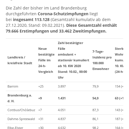
Die Zahl der bisher im Land Brandenburg
durchgeführten
Corona-Schutzimpfungen
liegt
bei
insgesamt 113.128
(Gesamtzahl kumulativ ab dem
27.12.2020, Stand: 09.02.2021).
Diese Gesamtzahl enthält
79.666 Erstimpfungen und 33.462 Zweitimpfungen.
Zahl bestätigter
Neue
Fälle
Sterbefä
7-Tage-
bestätigte
ambulant +
Wohnortp
Landkreis /
Inzidenz
pro
Fälle im
stationär
kumuliert
kumulier
kreisfreie Stadt
100.000
24-h-
ab 10. KW 2020
10. KW 2
Einwohner
Vergleich
Stand: 10.02., 00:00
(24-h-Ver
Uhr
Barnim
+25
3.897
79,9
154 (+0)
Brandenburg a.
+9
1.431
54,0
63 (+1)
d. H.
Cottbus/Chóśebuz
+7
4.051
87,3
143 (+3)
Dahme-Spreewald
+31
4.837
86,1
187 (+9)
Elbe-Elster
+30
4.632
98,2
164 (+1)