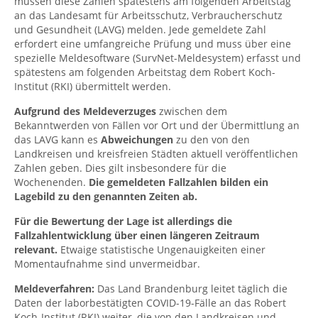
müssen diese Zahlen spätestens am folgenden Arbeitstag
an das Landesamt für Arbeitsschutz, Verbraucherschutz
und Gesundheit (LAVG) melden. Jede gemeldete Zahl
erfordert eine umfangreiche Prüfung und muss über eine
spezielle Meldesoftware (SurvNet-Meldesystem) erfasst und
spätestens am folgenden Arbeitstag dem Robert Koch-
Institut (RKI) übermittelt werden.
Aufgrund des Meldeverzuges
zwischen dem
Bekanntwerden von Fällen vor Ort und der Übermittlung an
das LAVG kann es
Abweichungen
zu den von den
Landkreisen und kreisfreien Städten aktuell veröffentlichen
Zahlen geben. Dies gilt insbesondere für die
Wochenenden.
Die gemeldeten Fallzahlen bilden ein
Lagebild zu den genannten Zeiten ab.
Für die Bewertung der Lage ist allerdings die
Fallzahlentwicklung über einen längeren Zeitraum
relevant.
Etwaige statistische Ungenauigkeiten einer
Momentaufnahme sind unvermeidbar.
Meldeverfahren:
Das Land Brandenburg leitet täglich die
Daten der laborbestätigten COVID-19-Fälle an das Robert
Koch-Institut (RKI) weiter, die von den Landkreisen und