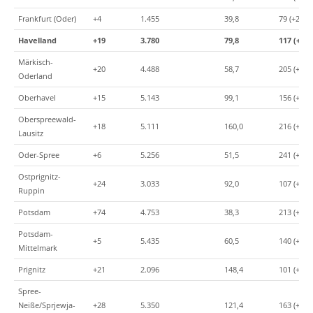
Frankfurt (Oder)
+4
1.455
39,8
79 (+2)
Havelland
+19
3.780
79,8
117 (+2)
Märkisch-
+20
4.488
58,7
205 (+1)
Oderland
Oberhavel
+15
5.143
99,1
156 (+6)
Oberspreewald-
+18
5.111
160,0
216 (+2)
Lausitz
Oder-Spree
+6
5.256
51,5
241 (+1)
Ostprignitz-
+24
3.033
92,0
107 (+2)
Ruppin
Potsdam
+74
4.753
38,3
213 (+9)
Potsdam-
+5
5.435
60,5
140 (+0)
Mittelmark
Prignitz
+21
2.096
148,4
101 (+3)
Spree-
Neiße/Sprjewja-
+28
5.350
121,4
163 (+4)