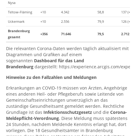
Nysa
Teltow-Fläming
+10
4.342
58,8
137 (+1)
Uckermark
+10
2.556
79,9
126 (+1)
Brandenburg
+356
71.646
79,5
2.712
(+4
gesamt
Die relevanten Corona-Daten werden täglich aktualisiert mit
Diagrammen und Grafiken auf einem
sogenannten
Dashboard für das Land
Brandenburg
dargestellt:
https://experience.arcgis.com/expe
Hinweise zu den Fallzahlen und Meldungen
Erkrankungen an COVID-19 müssen von Ärzten, Angehörige
eines anderen Heil- oder Pflegeberufs sowie Leitende von
Gemeinschaftseinrichtungen unverzüglich an das
zuständige Gesundheitsamt gemeldet werden. Rechtliche
Grundlage ist das
Infektionsschutzgesetz
und die
Corona-
Meldepflicht-Verordnung
. Diese Meldung muss spätestens
24 Stunden, nachdem Meldende Kenntnis erlangt hat, dort
vorliegen. Die 18 Gesundheitsämter in Brandenburg