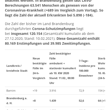
beatmet werden. In Brandenburg gelten laut LAVG-
Berechnungen 63.541 Menschen als genesen von der
Coronavirus-Krankheit (+689 im Vergleich zum Vortag). So
liegt die Zahl der aktuell Erkrankten bei 5.898 (-184).
Die Zahl der bisher im Land Brandenburg
durchgeführten
Corona-Schutzimpfungen
liegt
bei
insgesamt 120.154
(Gesamtzahl kumulativ ab dem
27.12.2020, Stand: 10.02.2021).
Diese Gesamtzahl enthält
80.169 Erstimpfungen und 39.985 Zweitimpfungen.
Zahl bestätigter
Neue
Fälle
Sterbefä
7-Tage-
bestätigte
ambulant +
Wohnortp
Landkreis /
Inzidenz
pro
Fälle im
stationär
kumuliert
kumulier
kreisfreie Stadt
100.000
24-h-
ab 10. KW 2020
10. KW 2
Einwohner
Vergleich
Stand: 11.02., 00:00
(24-h-Ver
Uhr
Barnim
+19
3.916
72,9
154 (+0)
Brandenburg a.
+8
1.439
52,6
64 (+1)
d. H.