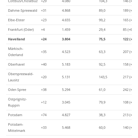
Cottbus/Chóśebuz
+29
4.080
104,3
146 (+3)
Dahme-Spreewald
+31
4.868
89,0
189 (+2)
Elbe-Elster
+23
4.655
99,2
165 (+1)
Frankfurt (Oder)
+4
1.459
29,4
85 (+6)
Havelland
+24
3.804
75,5
122 (+5)
Märkisch-
+35
4.523
63,3
207 (+2)
Oderland
Oberhavel
+40
5.183
92,5
158 (+2)
Oberspreewald-
+20
5.131
143,5
217 (+1)
Lausitz
Oder-Spree
+38
5.294
61,0
242 (+1)
Ostprignitz-
+12
3.045
79,9
108 (+1)
Ruppin
Potsdam
+74
4.827
38,3
213 (+0)
Potsdam-
+33
5.468
60,0
140 (+0)
Mittelmark