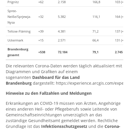
Prignitz
+62
2.158
166,8
103 (+2)
Spree-
Neiße/Sprjewja-
+32
5.382
116,1
164 (+1)
Nysa
Teltow-Fläming
+39
4.381
71,2
137 (+0)
Uckermark
+15
2.571
66,4
131 (+5)
Brandenburg
+538
72.184
79,1
2.745
(+3
gesamt
Die relevanten Corona-Daten werden täglich aktualisiert mit
Diagrammen und Grafiken auf einem
sogenannten
Dashboard für das Land
Brandenburg
dargestellt:
https://experience.arcgis.com/expe
Hinweise zu den Fallzahlen und Meldungen
Erkrankungen an COVID-19 müssen von Ärzten, Angehörige
eines anderen Heil- oder Pflegeberufs sowie Leitende von
Gemeinschaftseinrichtungen unverzüglich an das
zuständige Gesundheitsamt gemeldet werden. Rechtliche
Grundlage ist das
Infektionsschutzgesetz
und die
Corona-