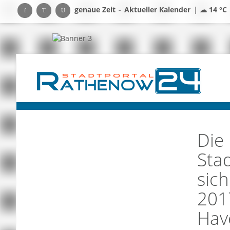
genaue Zeit
-
Aktueller Kalender
|
☁ 14 °C
Die
Sta
sic
201
Hav