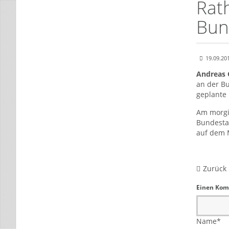
Rat
Bun
19.09.20
Andreas 
an der B
geplante 
Am morgi
Bundestag
auf dem 
Zurück
Einen Kom
Name
*