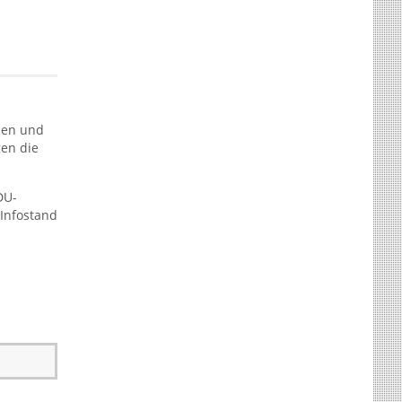
men und
gen die
DU-
 Infostand