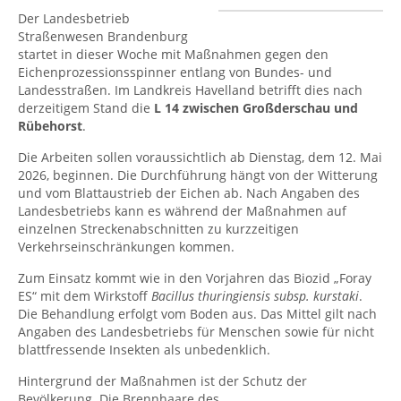
Der Landesbetrieb
Straßenwesen Brandenburg
startet in dieser Woche mit Maßnahmen gegen den
Eichenprozessionsspinner entlang von Bundes- und
Landesstraßen. Im Landkreis Havelland betrifft dies nach
derzeitigem Stand die
L 14 zwischen Großderschau und
Rübehorst
.
Die Arbeiten sollen voraussichtlich ab Dienstag, dem 12. Mai
2026, beginnen. Die Durchführung hängt von der Witterung
und vom Blattaustrieb der Eichen ab. Nach Angaben des
Landesbetriebs kann es während der Maßnahmen auf
einzelnen Streckenabschnitten zu kurzzeitigen
Verkehrseinschränkungen kommen.
Zum Einsatz kommt wie in den Vorjahren das Biozid „Foray
ES“ mit dem Wirkstoff
Bacillus thuringiensis subsp. kurstaki
.
Die Behandlung erfolgt vom Boden aus. Das Mittel gilt nach
Angaben des Landesbetriebs für Menschen sowie für nicht
blattfressende Insekten als unbedenklich.
Hintergrund der Maßnahmen ist der Schutz der
Bevölkerung. Die Brennhaare des