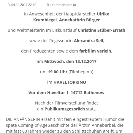
04.12.2017 22:10
(Kommentare: 0)
In Anwesenheit der Hauptdarsteller
Ulrike
Krumbiegel,
Annekathrin Bürger
und Weltmeisterin im Eiskunstlauf
Christine Stüber-Errath
sowie der Regisseurin
Alexandra Sell,
den Produzenten sowie dem
farbfilm verleih
.
am
Mittwoch, den
13.12.2017
um
19.00 Uhr
(Filmbeginn)
im
HAVELTORKINO
Vor dem Haveltor 1
,
14712 Rathenow
Nach der Filmvorstellung findet
ein
Publikumsgespräch
statt.
DIE ANFÄNGERIN erzählt mit fein eingestreutem Humor die
späte Coming-of-AgeGeschichte der Ärztin Annebärbel, die
mit fast 60 Jahren wieder zu den Schlittschuhen greift, um