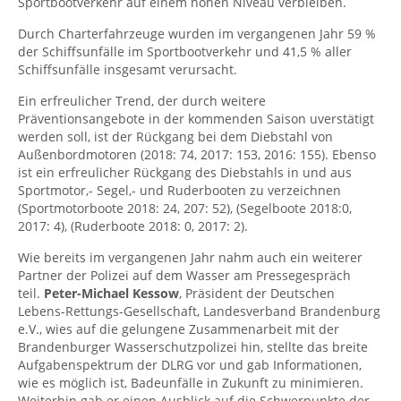
Sportbootverkehr auf einem hohen Niveau verbleiben.
Durch Charterfahrzeuge wurden im vergangenen Jahr 59 %
der Schiffsunfälle im Sportbootverkehr und 41,5 % aller
Schiffsunfälle insgesamt verursacht.
Ein erfreulicher Trend, der durch weitere
Präventionsangebote in der kommenden Saison uverstätigt
werden soll, ist der Rückgang bei dem Diebstahl von
Außenbordmotoren (2018: 74, 2017: 153, 2016: 155). Ebenso
ist ein erfreulicher Rückgang des Diebstahls in und aus
Sportmotor,- Segel,- und Ruderbooten zu verzeichnen
(Sportmotorboote 2018: 24, 207: 52), (Segelboote 2018:0,
2017: 4), (Ruderboote 2018: 0, 2017: 2).
Wie bereits im vergangenen Jahr nahm auch ein weiterer
Partner der Polizei auf dem Wasser am Pressegespräch
teil.
Peter-Michael Kessow
, Präsident der Deutschen
Lebens-Rettungs-Gesellschaft, Landesverband Brandenburg
e.V., wies auf die gelungene Zusammenarbeit mit der
Brandenburger Wasserschutzpolizei hin, stellte das breite
Aufgabenspektrum der DLRG vor und gab Informationen,
wie es möglich ist, Badeunfälle in Zukunft zu minimieren.
Weiterhin gab er einen Ausblick auf die Schwerpunkte der