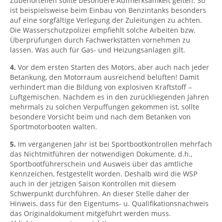
Zubehörteilen sollte besondere Aufmerksamkeit gelten. So
ist beispielsweise beim Einbau von Benzintanks besonders
auf eine sorgfältige Verlegung der Zuleitungen zu achten.
Die Wasserschutzpolizei empfiehlt solche Arbeiten bzw.
Überprüfungen durch Fachwerkstätten vornehmen zu
lassen. Was auch für Gas- und Heizungsanlagen gilt.
4.
Vor dem ersten Starten des Motors, aber auch nach jeder
Betankung, den Motorraum ausreichend belüften! Damit
verhindert man die Bildung von explosiven Kraftstoff –
Luftgemischen. Nachdem es in den zurückliegenden Jahren
mehrmals zu solchen Verpuffungen gekommen ist, sollte
besondere Vorsicht beim und nach dem Betanken von
Sportmotorbooten walten.
5.
Im vergangenen Jahr ist bei Sportbootkontrollen mehrfach
das Nichtmitführen der notwendigen Dokumente, d.h.,
Sportbootführerschein und Ausweis über das amtliche
Kennzeichen, festgestellt worden. Deshalb wird die WSP
auch in der jetzigen Saison Kontrollen mit diesem
Schwerpunkt durchführen. An dieser Stelle daher der
Hinweis, dass für den Eigentums- u. Qualifikationsnachweis
das Originaldokument mitgeführt werden muss.