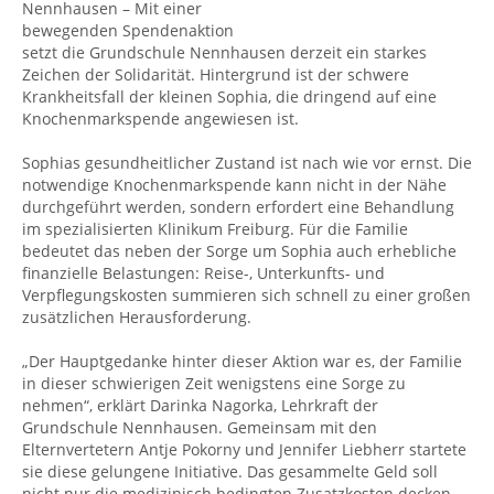
Nennhausen – Mit einer
bewegenden Spendenaktion
setzt die Grundschule Nennhausen derzeit ein starkes
Zeichen der Solidarität. Hintergrund ist der schwere
Krankheitsfall der kleinen Sophia, die dringend auf eine
Knochenmarkspende angewiesen ist.
Sophias gesundheitlicher Zustand ist nach wie vor ernst. Die
notwendige Knochenmarkspende kann nicht in der Nähe
durchgeführt werden, sondern erfordert eine Behandlung
im spezialisierten Klinikum Freiburg. Für die Familie
bedeutet das neben der Sorge um Sophia auch erhebliche
finanzielle Belastungen: Reise-, Unterkunfts- und
Verpflegungskosten summieren sich schnell zu einer großen
zusätzlichen Herausforderung.
„Der Hauptgedanke hinter dieser Aktion war es, der Familie
in dieser schwierigen Zeit wenigstens eine Sorge zu
nehmen“, erklärt Darinka Nagorka, Lehrkraft der
Grundschule Nennhausen. Gemeinsam mit den
Elternvertetern Antje Pokorny und Jennifer Liebherr startete
sie diese gelungene Initiative. Das gesammelte Geld soll
nicht nur die medizinisch bedingten Zusatzkosten decken,