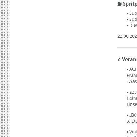
⛽ Sprit
▪
Sup
▪
Sup
▪
Die
22.06.202
⭐ Veran
▪ AG
Früh
„Was
▪ 22
Hein
Lins
▪ „Bü
3. Et
▪ Wo