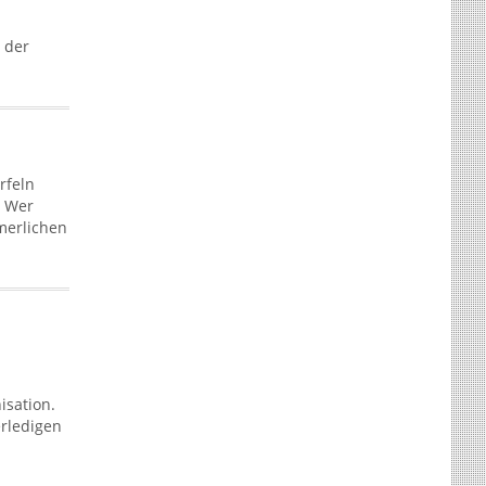
 der
rfeln
. Wer
mmerlichen
isation.
erledigen