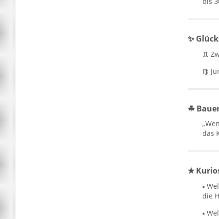
bis 3
✨ Glück
♊ Zw
♍ Ju
☘ Bauern
„Wen
das K
✭ Kurios
▪ We
die 
▪ We