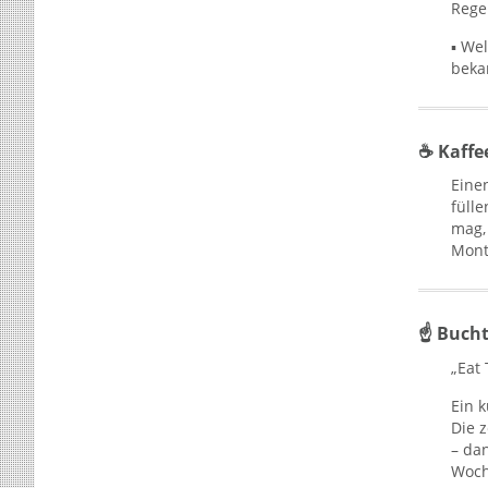
Rege
▪ We
beka
☕ Kaffee
Eine
füll
mag,
Mont
☝ Bucht
„Eat 
Ein 
Die 
– dan
Woch