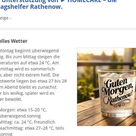
tagshelfer Rathenow.
eige -
lles Wetter
Montag beginnt überwiegend
g. Bis zum Mittag steigen die
eraturen auf etwa 24 °C. Am
mittag wird es sommerlich
, aber nicht extrem heiß. Die
stwerte liegen bei etwa 27 bis 28
Am Abend bleibt es zunächst
r bis wolkig, später wird es
er bewölkt.
Morgen: etwa 15–20 °C,
überwiegend sonnig
Mittag: ca. 24 °C, freundlich
Nachmittag: etwa 27–28 °C, teils
sonnig