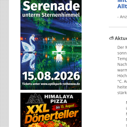
All
- Anz
⛅ Aktue
Der 
sonni
Temp
Nach
warm
Höch
°C. 
heite
stärk