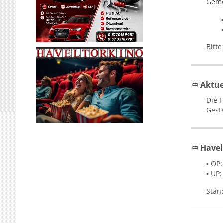
Geme
Bitt
♒ Aktue
Die H
Geste
♒ Havel
▪ OP
▪ UP
Stan