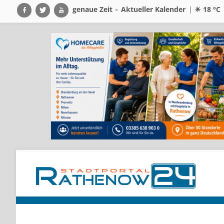
genaue Zeit
-
Aktueller Kalender
|
☀ 18 °C