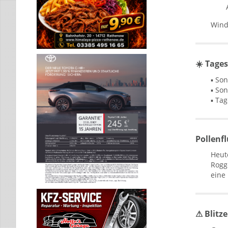
Wind
☀️ Tages
▪ So
▪ So
▪ Ta
Pollenf
Heut
Rogg
eine 
⚠ Blitz