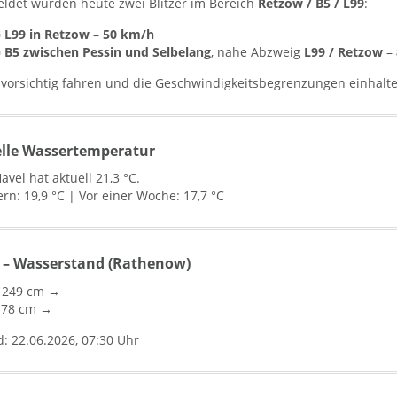
ldet wurden heute zwei Blitzer im Bereich
Retzow / B5 / L99
:
▪
L99 in Retzow
–
50 km/h
▪
B5 zwischen Pessin und Selbelang
, nahe Abzweig
L99 / Retzow
–
e vorsichtig fahren und die Geschwindigkeitsbegrenzungen einhalt
lle Wassertemperatur
avel hat aktuell 21,3 °C.
rn: 19,9 °C | Vor einer Woche: 17,7 °C
 – Wasserstand (Rathenow)
: 249 cm →
: 78 cm →
d: 22.06.2026, 07:30 Uhr