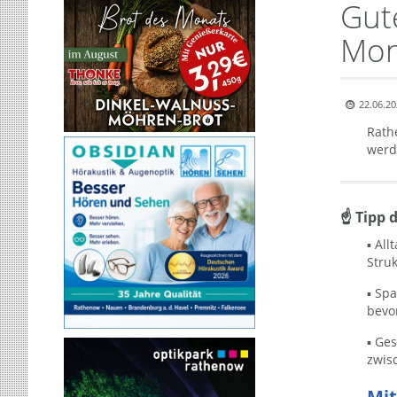
Gut
Mon
22.06.20
Rath
werd
☝ Tipp 
▪ All
Struk
▪ Sp
bevo
▪ Ge
zwis
Mit