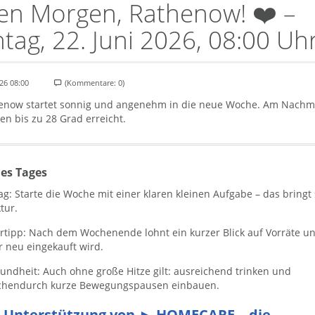
en Morgen, Rathenow! ❤️ –
tag, 22. Juni 2026, 08:00 Uh
26 08:00
(Kommentare: 0)
enow startet sonnig und angenehm in die neue Woche. Am Nachm
en bis zu 28 Grad erreicht.
des Tages
tag: Starte die Woche mit einer klaren kleinen Aufgabe – das bringt 
tur.
artipp: Nach dem Wochenende lohnt ein kurzer Blick auf Vorräte un
r neu eingekauft wird.
sundheit: Auch ohne große Hitze gilt: ausreichend trinken und
chendurch kurze Bewegungspausen einbauen.
 Unterstützung von ► HOMECARE – die