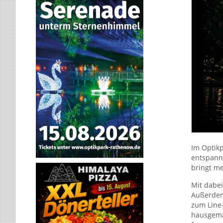
Im Optik
entspann
bringt me
Mit dabe
Außerde
zum Line
hausgema