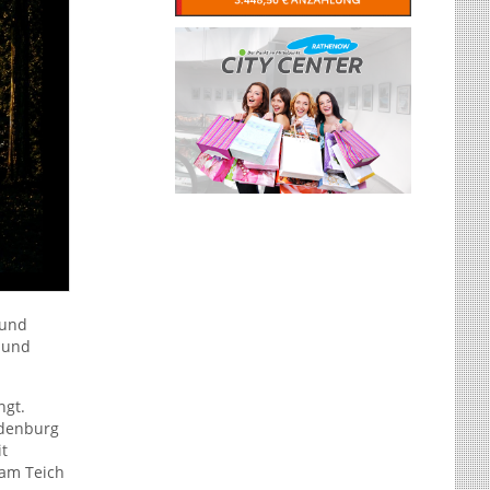
 und
 und
ngt.
denburg
t
 am Teich