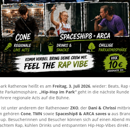
park Rathenow heißt es am
Freitag, 3. Juli 2026
, wieder: Beats, Rap
te Parkatmosphäre.
„Hip-Hop im Park“
geht in die nächste Runde
hrere regionale Acts auf die Bühne.
i ist unter anderem der Rathenower
ZKO
, der
Dani & Chrissi
mitbri
m gehören
Cone
,
TMN
sowie
Spaceship8 & ARCA saves u
aus Bran
-up. Besucherinnen und Besucher können sich auf einen Abend mi
chtem Rap, kühlen Drinks und entspannten Hip-Hop-Vibes direkt