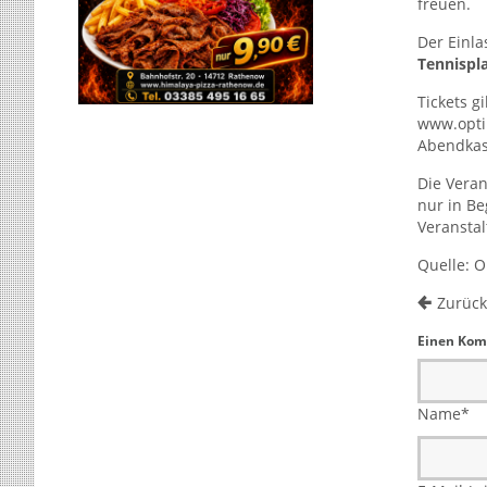
freuen.
Der Einl
Tennispl
Tickets g
www.opti
Abendkass
Die Veran
nur in Be
Veransta
Quelle: 
Zurück
Einen Kom
Name
*