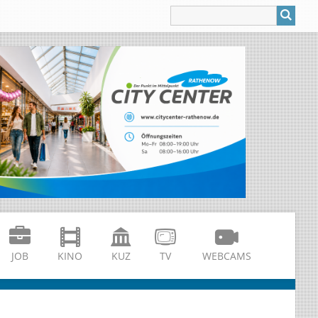
JOB
KINO
KUZ
TV
WEBCAMS