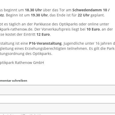
ass beginnt um
18.30 Uhr
über das Tor am
Schwedendamm 10 /
atz
. Beginn ist um
19.30 Uhr
, das Ende ist für
22 Uhr
geplant.
ibt es täglich an der Parkkasse des Optikparks oder online unter
kpark-rathenow.de
. Der Vorverkaufspreis liegt bei
10 Euro
, an der
e kostet der Eintritt
12 Euro
.
staltung ist eine
P16-Veranstaltung
. Jugendliche unter 16 Jahren 
gleitung eines Erziehungsberechtigten teilnehmen. Es gilt die Park
ltungsordnung des Optikparks.
Optikpark Rathenow GmbH
mentar schreiben