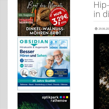
Hip
in 
29.06.20