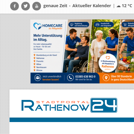
genaue Zeit
-
Aktueller Kalender
|
☁ 12 °C