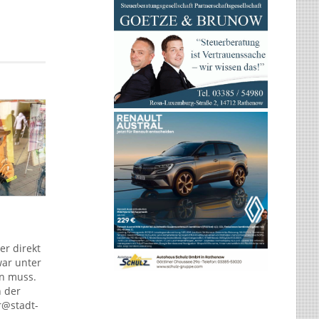
er direkt
war unter
in muss.
n der
r@stadt-