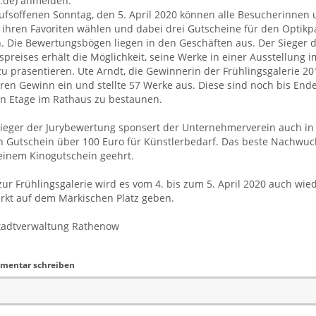
.de) anmelden.
ufsoffenen Sonntag, den 5. April 2020 können alle Besucherinnen
ihren Favoriten wählen und dabei drei Gutscheine für den Optikp
. Die Bewertungsbögen liegen in den Geschäften aus. Der Sieger 
preises erhält die Möglichkeit, seine Werke in einer Ausstellung i
u präsentieren. Ute Arndt, die Gewinnerin der Frühlingsgalerie 201
hren Gewinn ein und stellte 57 Werke aus. Diese sind noch bis End
en Etage im Rathaus zu bestaunen.
Sieger der Jurybewertung sponsert der Unternehmerverein auch in
n Gutschein über 100 Euro für Künstlerbedarf. Das beste Nachwuc
einem Kinogutschein geehrt.
ur Frühlingsgalerie wird es vom 4. bis zum 5. April 2020 auch wie
rkt auf dem Märkischen Platz geben.
Stadtverwaltung Rathenow
mentar schreiben