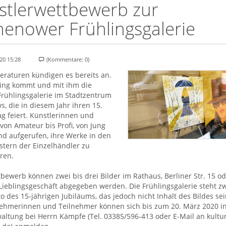
stlerwettbewerb zur
henower Frühlingsgalerie
20 15:28
(Kommentare: 0)
eraturen kündigen es bereits an.
ling kommt und mit ihm die
Frühlingsgalerie im Stadtzentrum
, die in diesem Jahr ihren 15.
g feiert. Künstlerinnen und
 von Amateur bis Profi, von Jung
sind aufgerufen, ihre Werke in den
stern der Einzelhändler zu
ren.
ewerb können zwei bis drei Bilder im Rathaus, Berliner Str. 15 od
Lieblingsgeschäft abgegeben werden. Die Frühlingsgalerie steht z
 des 15-jährigen Jubiläums, das jedoch nicht Inhalt des Bildes se
lnehmerinnen und Teilnehmer können sich bis zum 20. März 2020 i
altung bei Herrn Kämpfe (Tel. 03385/596-413 oder E-Mail an kultu