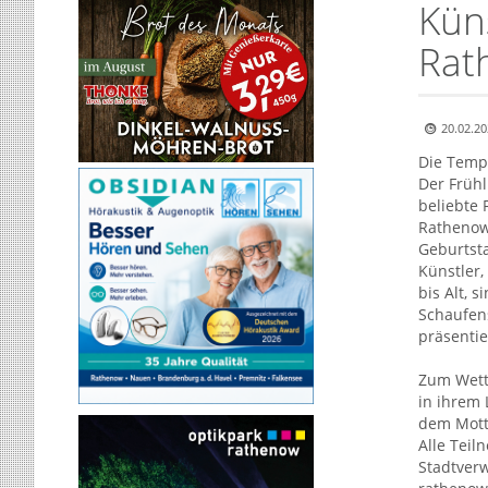
Kün
Rat
20.02.20
Die Temp
Der Früh
beliebte 
Rathenows
Geburtsta
Künstler,
bis Alt, 
Schaufen
präsentie
Zum Wettb
in ihrem 
dem Motto
Alle Tei
Stadtverw