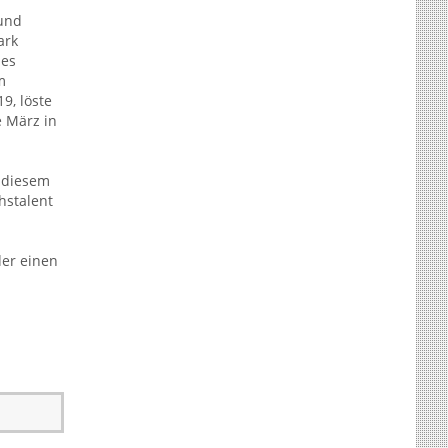
 und
ark
des
m
9, löste
e März in
 diesem
hstalent
der einen