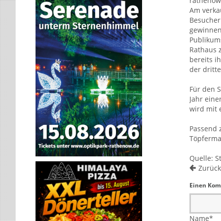
rathenow
Am verka
Besucher 
gewinnen
Publikums
Rathaus z
bereits i
der dritt
Für den 
Jahr eine
wird mit 
Passend z
Töpferma
Quelle: 
Zurück
Einen Kom
Name
*