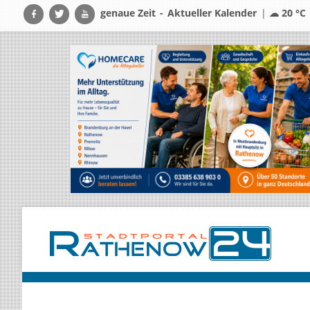
genaue Zeit
-
Aktueller Kalender
|
☁ 20 °C