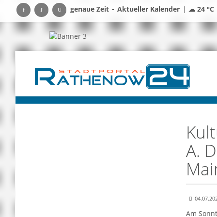
genaue Zeit
-
Aktueller Kalender
|
☁ 24 °C
Kult
A. 
Mai
04.07.20
Am Sonnta