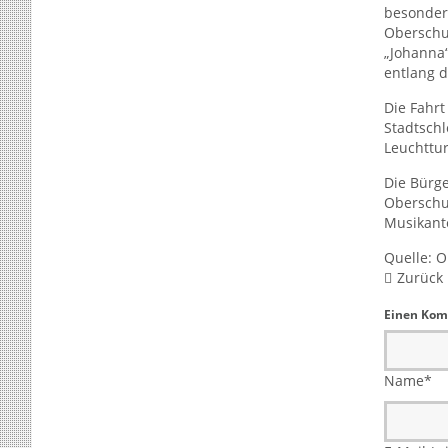
besondere
Oberschul
„Johanna
entlang d
Die Fahrt
Stadtschl
Leuchttu
Die Bürg
Oberschul
Musikante
Quelle: O
Zurück
Einen Kom
Name
*