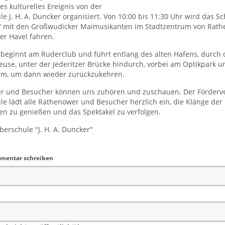
s kulturelles Ereignis von der
e J. H. A. Duncker organisiert. Von 10:00 bis 11:30 Uhr wird das Sc
“ mit den Großwudicker Maimusikanten im Stadtzentrum von Rat
er Havel fahren.
 beginnt am Ruderclub und führt entlang des alten Hafens, durch 
euse, unter der Jederitzer Brücke hindurch, vorbei am Optikpark 
rm, um dann wieder zurückzukehren.
er und Besucher können uns zuhören und zuschauen. Der Förderve
e lädt alle Rathenower und Besucher herzlich ein, die Klänge der
n zu genießen und das Spektakel zu verfolgen.
berschule "J. H. A. Duncker"
mentar schreiben