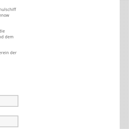
hulschiff
henow
die
und dem
rein der