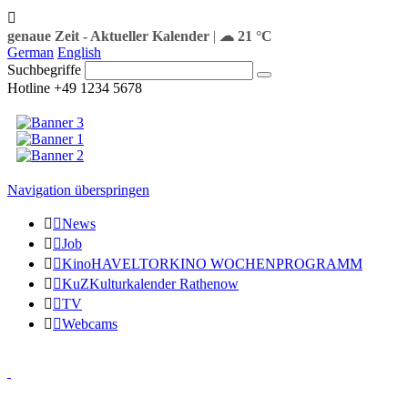
genaue Zeit
-
Aktueller Kalender
|
☁ 21 °C
German
English
Suchbegriffe
Hotline +49 1234 5678
Navigation überspringen
News
Job
Kino
HAVELTORKINO WOCHENPROGRAMM
KuZ
Kulturkalender Rathenow
TV
Webcams