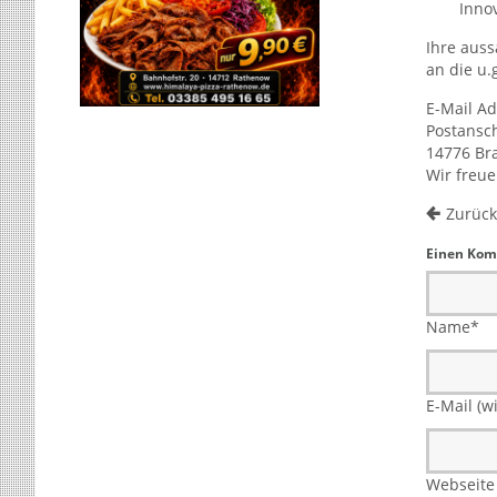
Inno
Ihre aus
an die u.
E-Mail A
Postansch
14776 Br
Wir freue
Zurück
Einen Kom
Name
*
E-Mail (wi
Webseite