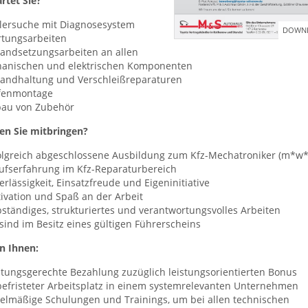
rtet Sie?
hlersuche mit Diagnosesystem
DOWNL
rtungsarbeiten
standsetzungsarbeiten an allen
anischen und elektrischen Komponenten
standhaltung und Verschleißreparaturen
ifenmontage
bau von Zubehör
en Sie mitbringen?
folgreich abgeschlossene Ausbildung zum Kfz-Mechatroniker (m*w*
rufserfahrung im Kfz-Reparaturbereich
erlässigkeit, Einsatzfreude und Eigeninitiative
tivation und Spaß an der Arbeit
bständiges, strukturiertes und verantwortungsvolles Arbeiten
 sind im Besitz eines gültigen Führerscheins
n Ihnen:
istungsgerechte Bezahlung zuzüglich leistungsorientierten Bonus
befristeter Arbeitsplatz in einem systemrelevanten Unternehmen
gelmäßige Schulungen und Trainings, um bei allen technischen