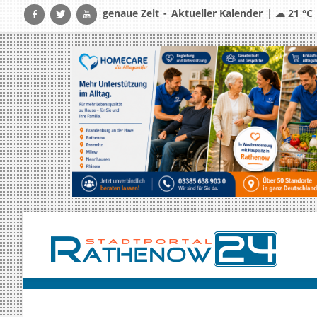
genaue Zeit
-
Aktueller Kalender
|
☁ 21 °C