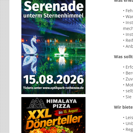
Was erwa
• Fe
• Wa
• In
mech
• In
• Re
• An
Was sollt
• Er
• Be
• Zuv
• Mo
• sel
• Sie
Wir biete
• Le
• Un
• Re