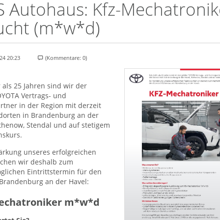
 Autohaus: Kfz-Mechatronik
ucht (m*w*d)
24 20:23
(Kommentare: 0)
 als 25 Jahren sind wir der
OYOTA Vertrags- und
rtner in der Region mit derzeit
ndorten in Brandenburg an der
thenow, Stendal und auf stetigem
nskurs.
ärkung unseres erfolgreichen
chen wir deshalb zum
lichen Eintrittstermin für den
 Brandenburg an der Havel:
echatroniker m*w*d