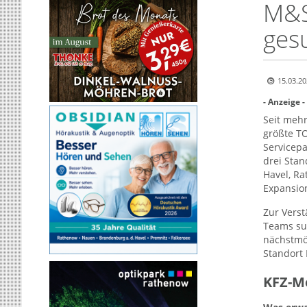
M&S
ges
15.03.20
- Anzeige -
Seit mehr
größte T
Servicepa
drei Sta
Havel, Ra
Expansio
Zur Verst
Teams su
nächstmög
Standort
KFZ-M