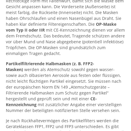
Rechteckige Form mit Faltenwurf, damit sich die Maske dem
Gesicht anpassen kann. Die Vorderseite (Außenseite) ist
meist farbig, die Rückseite (Innenseite) nicht. Die Masken
haben Ohrschlaufen und einen Nasenbügel aus Draht. Sie
haben klar definierte Filtereigenschaften. Die
OP-Maske
vom Typ II oder IIR
mit CE-Kennzeichnung dienen vor allem
dem Fremdschutz. Das bedeutet, Tragende schützen andere
vor über Mund und Nase abgegebene (potentiell infektiöse)
Tröpfchen. Die OP-Masken sind grundsätzlich zum
einmaligen Tragen gedacht.
Partikelfiltrierende Halbmasken (z. B. FFP2-
Masken)
werden als Atemschutz sowohl gegen wasser-
sowie auch ölbasierten Aerosole aus festen oder flüssigen,
nicht leicht flüchtigen Partikel eingesetzt. Sie müssen nach
der europäischen Norm EN 149 „Atemschutzgeräte –
Filtrierende Halbmasken zum Schutz gegen Partikel“
hergestellt und geprüft sein und mit einer
CE-
Kennzeichnung
mit zusätzlicher Angabe einer vierstelligen
Nummer der beteiligten notifizierten Stelle versehen sein.
Je nach Rückhaltevermögen des Partikelfilters werden die
Geräteklassen FFP1, FFP2 und FFP3 unterschieden. Es gibt