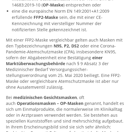
14683:2019-10 (
OP-Maske
) entsprechen oder
eine die europäische Norm EN 149:2001+A1:2009
erfüllende
FFP2-Maske
sein, die mit einer CE-
Kennzeichnung mit vierstelliger Nummer der
notifizierten Stelle gekennzeichnet ist.
Mit einer FFP2-Maske vergleichbar gelten auch Masken mit
den Typbezeichnungen
N95, P2, DS2
oder eine Corona-
Pandemie-Atemschutzmaske (CPA), insbesondere KN95,
sofern der Abgabeeinheit eine Bestätigung
einer
Marktüberwachungsbehörde
nach § 9 Absatz 3 der
Medizinischer Bedarf Versorgungssicher-
stellungsverordnung vom 25. Mai 2020 beiliegt. Eine FFP2-
Maske oder vergleichbare Atemschutzmaske ist aber nur
ohne Ausatemventil zulässig.
Bei
medizinischen Gesichtsmasken
, oft
auch
Operationsmasken – OP-Masken
genannt, handelt es
sich um Einmalprodukte, die normalerweise im Klinikalltag
oder in Arztpraxen verwendet werden. Sie bestehen aus
speziellen Kunststoffen und sind mehrschichtig aufgebaut.
In ihrem Erscheinungsbild sind sie sich sehr ähnlich: