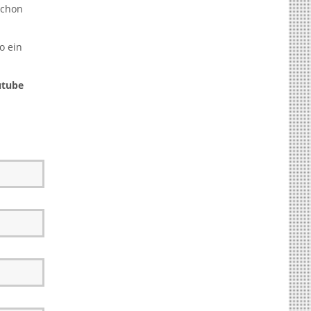
schon
o ein
tube