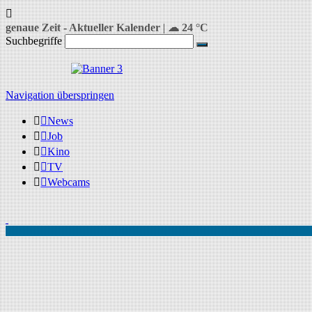
genaue Zeit
-
Aktueller Kalender
|
☁ 24 °C
Suchbegriffe
Navigation überspringen
News
Job
Kino
TV
Webcams