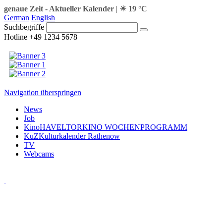
genaue Zeit
-
Aktueller Kalender
|
☀ 19 °C
German
English
Suchbegriffe
Hotline +49 1234 5678
Navigation überspringen
News
Job
Kino
HAVELTORKINO WOCHENPROGRAMM
KuZ
Kulturkalender Rathenow
TV
Webcams