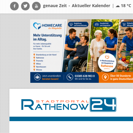
genaue Zeit
-
Aktueller Kalender
|
☁ 18 °C