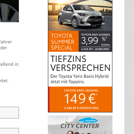
Fahrer
 der
ließend in
itet.