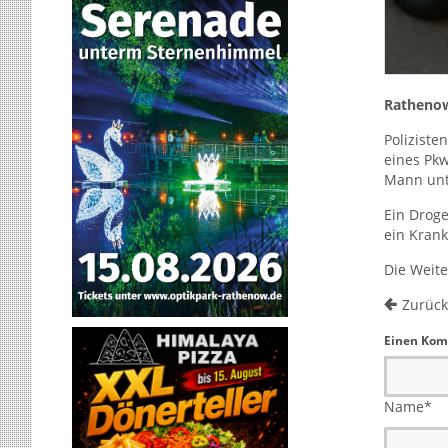
Rathenow
Polizist
eines Pkw
Mann unt
Ein Droge
ein Kran
Die Weite
Zurück
Einen Kom
Name
*