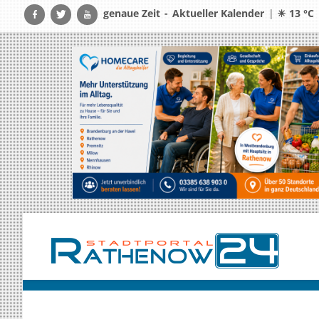
genaue Zeit
-
Aktueller Kalender
|
☀ 13 °C