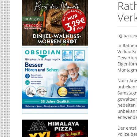
Rat
Ver
02.06.20
In Rathe
Verkaufs
Gewerbeg
Eigentüm
Montagmo
Nach Ang
unbekann
Samstagm
gewaltsa
hebelten 
unbekann
entwende
Der entst
Polizeibe