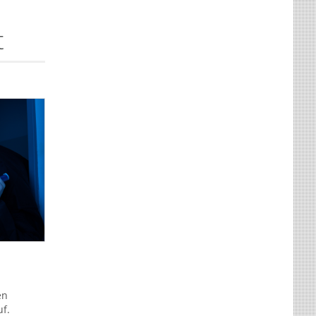
t
en
f.