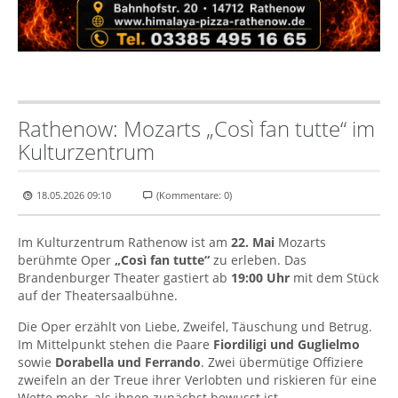
Rathenow: Mozarts „Così fan tutte“ im
Kulturzentrum
18.05.2026 09:10
(Kommentare: 0)
Im Kulturzentrum Rathenow ist am
22. Mai
Mozarts
berühmte Oper
„Così fan tutte“
zu erleben. Das
Brandenburger Theater gastiert ab
19:00 Uhr
mit dem Stück
auf der Theatersaalbühne.
Die Oper erzählt von Liebe, Zweifel, Täuschung und Betrug.
Im Mittelpunkt stehen die Paare
Fiordiligi und Guglielmo
sowie
Dorabella und Ferrando
. Zwei übermütige Offiziere
zweifeln an der Treue ihrer Verlobten und riskieren für eine
Wette mehr, als ihnen zunächst bewusst ist.