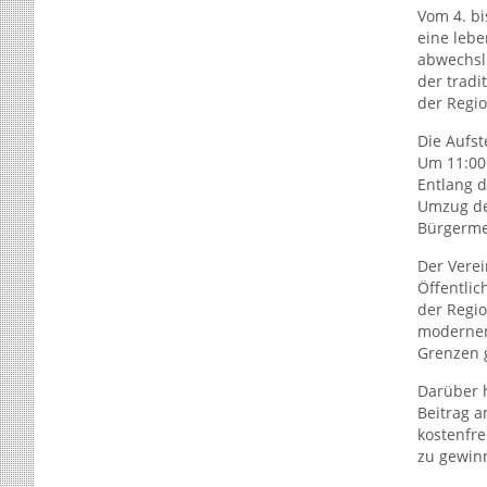
Vom 4. bi
eine lebe
abwechsl
der tradi
der Regio
Die Aufs
Um 11:00 
Entlang d
Umzug de
Bürgerme
Der Verei
Öffentlic
der Regio
modernen
Grenzen g
Darüber h
Beitrag 
kostenfre
zu gewin