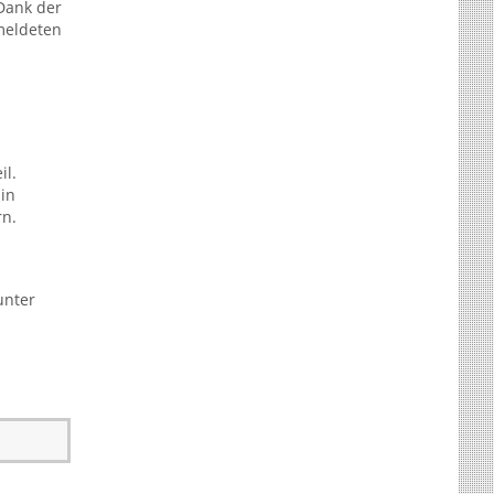
Dank der
meldeten
il.
hin
rn.
unter