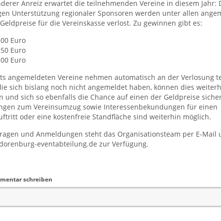
derer Anreiz erwartet die teilnehmenden Vereine in diesem Jahr: 
gen Unterstützung regionaler Sponsoren werden unter allen ange
Geldpreise für die Vereinskasse verlost. Zu gewinnen gibt es:
 500 Euro
 250 Euro
 100 Euro
its angemeldeten Vereine nehmen automatisch an der Verlosung te
die sich bislang noch nicht angemeldet haben, können dies weiter
 und sich so ebenfalls die Chance auf einen der Geldpreise siche
gen zum Vereinsumzug sowie Interessenbekundungen für einen
tritt oder eine kostenfreie Standfläche sind weiterhin möglich.
fragen und Anmeldungen steht das Organisationsteam per E-Mail 
dorenburg-eventabteilung.de zur Verfügung.
mentar schreiben