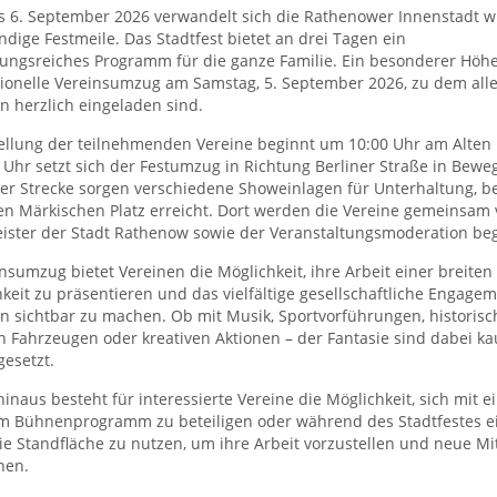
s 6. September 2026 verwandelt sich die Rathenower Innenstadt w
ndige Festmeile. Das Stadtfest bietet an drei Tagen ein
ungsreiches Programm für die ganze Familie. Ein besonderer Höhe
tionelle Vereinsumzug am Samstag, 5. September 2026, zu dem alle
n herzlich eingeladen sind.
tellung der teilnehmenden Vereine beginnt um 10:00 Uhr am Alten
Uhr setzt sich der Festumzug in Richtung Berliner Straße in Bewe
er Strecke sorgen verschiedene Showeinlagen für Unterhaltung, b
n Märkischen Platz erreicht. Dort werden die Vereine gemeinsam
ister der Stadt Rathenow sowie der Veranstaltungsmoderation beg
nsumzug bietet Vereinen die Möglichkeit, ihre Arbeit einer breiten
hkeit zu präsentieren und das vielfältige gesellschaftliche Engagem
n sichtbar zu machen. Ob mit Musik, Sportvorführungen, historis
 Fahrzeugen oder kreativen Aktionen – der Fantasie sind dabei k
esetzt.
inaus besteht für interessierte Vereine die Möglichkeit, sich mit 
am Bühnenprogramm zu beteiligen oder während des Stadtfestes e
ie Standfläche zu nutzen, um ihre Arbeit vorzustellen und neue Mi
nen.