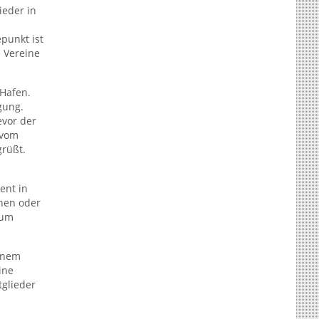
ieder in
punkt ist
 Vereine
 Hafen.
gung.
evor der
 vom
rüßt.
ent in
chen oder
aum
einem
ine
tglieder