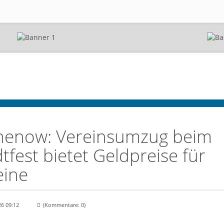
henow: Vereinsumzug beim
tfest bietet Geldpreise für
eine
iv und gemeinschaftlich: Beim Vereinsumzug des Stadtfestes 2025 präsentierten sich za
26 09:12
(Kommentare: 0)
s Rathenow und der Region (Foto: Anne Kießling, Stadt Rathenow).