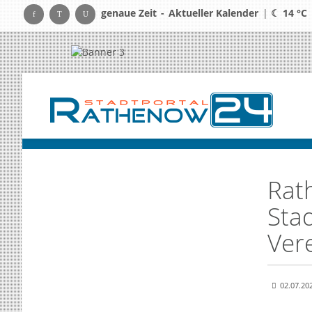
genaue Zeit
-
Aktueller Kalender
|
☾ 14 °C
Rat
Stad
Ver
Bunt, kreat
02.07.20
Vereine au