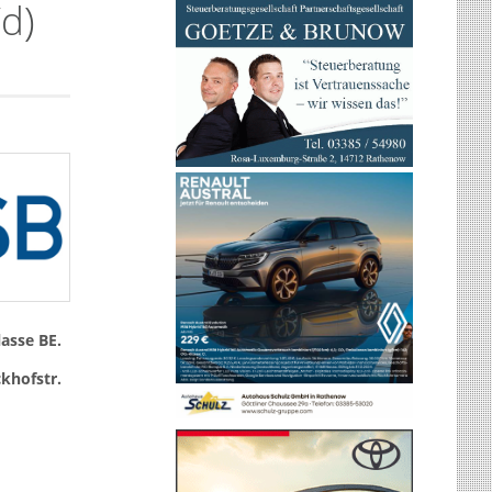
d)
asse BE.
khofstr.