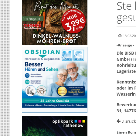
Ste
ges
13.02.20
-Anzeige -
Die BISB
GmbH (Tä
Rohrleitu
Lageriste
Kenntniss
oder im 
Wasserins
Bewerbun
31, 1477
Zurück
Einen Kom