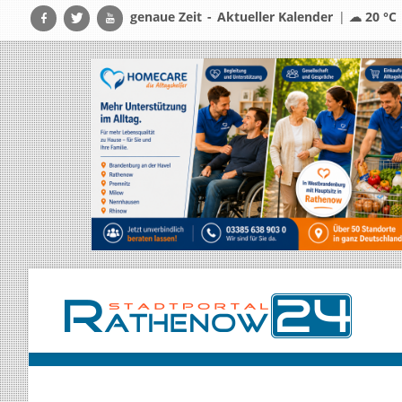
genaue Zeit
-
Aktueller Kalender
|
☁ 20 °C