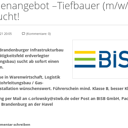
llenangebot –Tiefbauer (m/w/
ucht!
21 20:05
(Kommentare: 0)
 Brandenburger Infrastrukturbau
tigkeitsfeld erdverlegter
ngsbau) sucht ab sofort einen
n.
e in Warenwirtschaft, Logistik
Rohrleitungsbau / Gas-
tallation wünschenswert. Führerschein mind. Klasse B, besser Kl
g per Mail an
c.orlowsky@stwb.de
oder Post an BISB GmbH, Pac
6 Brandenburg an der Havel
mentar schreiben