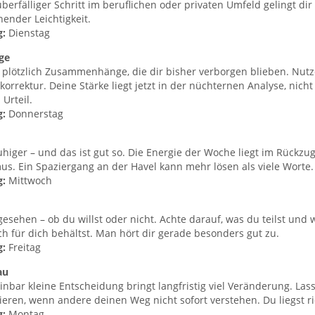
überfälliger Schritt im beruflichen oder privaten Umfeld gelingt dir
ender Leichtigkeit.
g:
Dienstag
nge
 plötzlich Zusammenhänge, die dir bisher verborgen blieben. Nutz
korrektur. Deine Stärke liegt jetzt in der nüchternen Analyse, nicht
 Urteil.
g:
Donnerstag
uhiger – und das ist gut so. Die Energie der Woche liegt im Rückzug
us. Ein Spaziergang an der Havel kann mehr lösen als viele Worte.
g:
Mittwoch
gesehen – ob du willst oder nicht. Achte darauf, was du teilst und
ch für dich behältst. Man hört dir gerade besonders gut zu.
g:
Freitag
au
inbar kleine Entscheidung bringt langfristig viel Veränderung. Las
itieren, wenn andere deinen Weg nicht sofort verstehen. Du liegst ri
g:
Montag