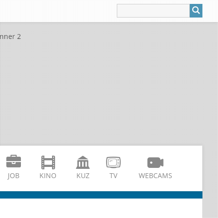
JOB
KINO
KUZ
TV
WEBCAMS