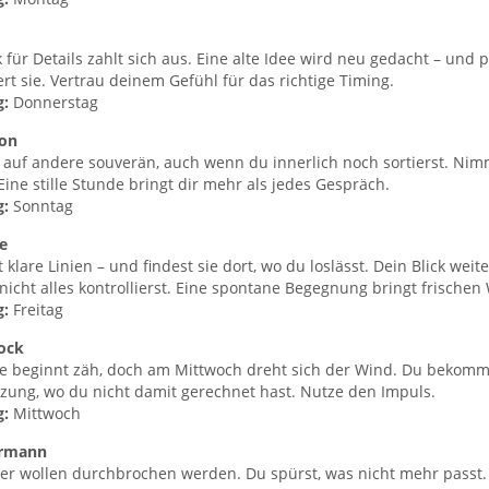
k für Details zahlt sich aus. Eine alte Idee wird neu gedacht – und p
ert sie. Vertrau deinem Gefühl für das richtige Timing.
g:
Donnerstag
ion
 auf andere souverän, auch wenn du innerlich noch sortierst. Nimm
 Eine stille Stunde bringt dir mehr als jedes Gespräch.
g:
Sonntag
e
 klare Linien – und findest sie dort, wo du loslässt. Dein Blick weite
icht alles kontrollierst. Eine spontane Begegnung bringt frischen
g:
Freitag
ock
e beginnt zäh, doch am Mittwoch dreht sich der Wind. Du bekomm
zung, wo du nicht damit gerechnet hast. Nutze den Impuls.
g:
Mittwoch
rmann
er wollen durchbrochen werden. Du spürst, was nicht mehr passt. J