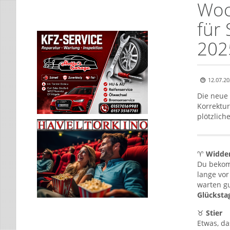
Woc
für 
202
12.07.20
Die neue
Korrektur
plötzlich
♈
Widde
Du bekom
lange vor
warten g
Glücksta
♉
Stier
Etwas, da