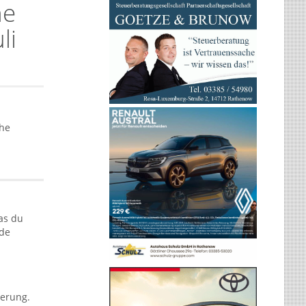
ne
li
che
as du
nde
terung.