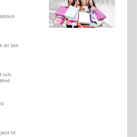
lötzlich
 dir Zeit
t sich,
 Wind.
st
etzt ist