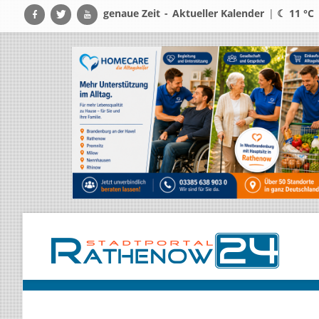
genaue Zeit
-
Aktueller Kalender
|
☾ 11 °C