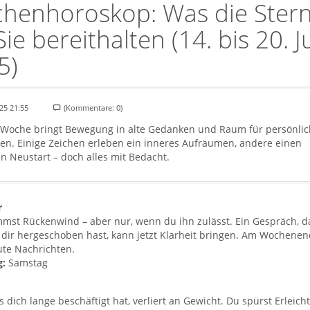
henhoroskop: Was die Ster
Sie bereithalten (14. bis 20. Ju
5)
25 21:55
(Kommentare: 0)
 Woche bringt Bewegung in alte Gedanken und Raum für persönli
en. Einige Zeichen erleben ein inneres Aufräumen, andere einen
en Neustart – doch alles mit Bedacht.
r
mst Rückenwind – aber nur, wenn du ihn zulässt. Ein Gespräch, d
 dir hergeschoben hast, kann jetzt Klarheit bringen. Am Wochene
ute Nachrichten.
g:
Samstag
s dich lange beschäftigt hat, verliert an Gewicht. Du spürst Erleich