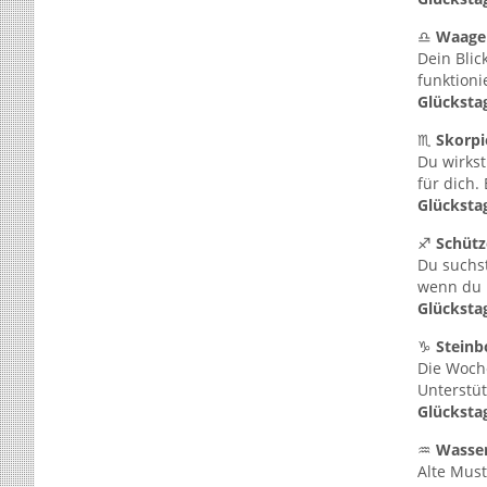
♎
Waage
Dein Blic
funktioni
Glücksta
♏
Skorp
Du wirkst
für dich.
Glücksta
♐
Schütz
Du suchst
wenn du n
Glücksta
♑
Steinb
Die Woch
Unterstüt
Glücksta
♒
Wasse
Alte Must