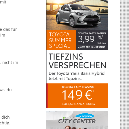
 mit
e das für
 im
, nicht im
 was du
s dich
chtig.