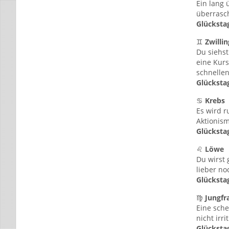
Ein lang 
überrasch
Glücksta
♊
Zwilli
Du siehst
eine Kurs
schnellen
Glücksta
♋
Krebs
Es wird r
Aktionism
Glücksta
♌
Löwe
Du wirst 
lieber no
Glücksta
♍
Jungfr
Eine sche
nicht irr
Glücksta