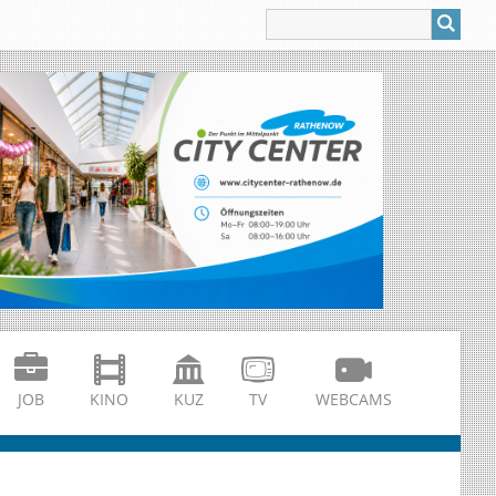
JOB
KINO
KUZ
TV
WEBCAMS