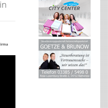
in
Firma