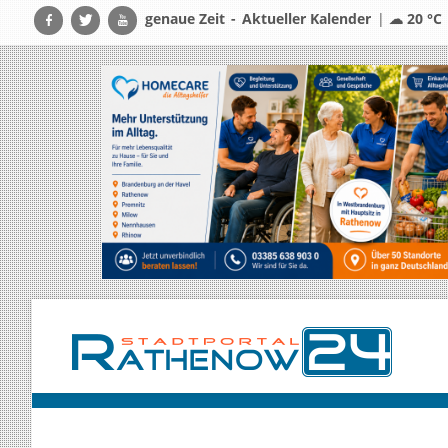
genaue Zeit
-
Aktueller Kalender
|
☁ 20 °C