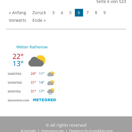
Seite 6 von 523
« Anfang
Zurück
3
4
5
6
7
8
9
Vorwärts
Ende »
© All rights reserved
Kontakt
|
Impressum
|
Datenschutzerklärung