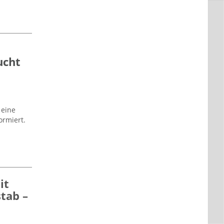
ucht
 eine
ormiert.
it
tab –