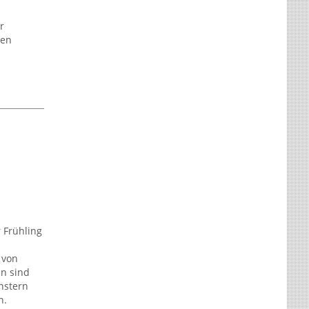
r
den
 Frühling
 von
in sind
nstern
n.