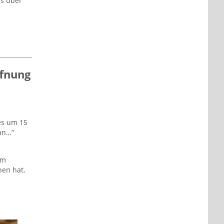
is über
ffnung
es um 15
 an…“
im
nen hat.