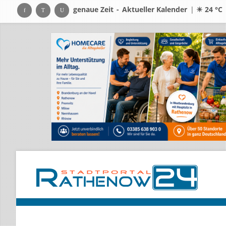
genaue Zeit
-
Aktueller Kalender
|
☀ 24 °C