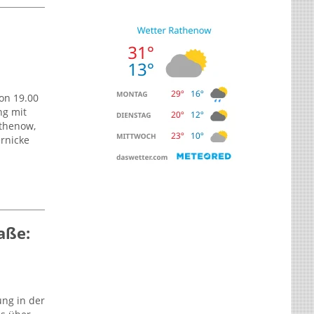
von 19.00
ng mit
thenow,
rnicke
aße:
ung in der