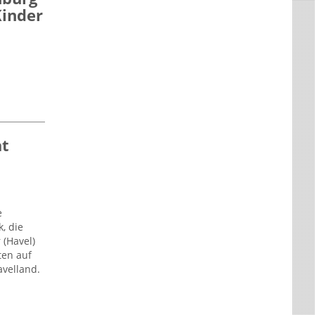
Kinder
at
e
, die
(Havel)
ten auf
velland.